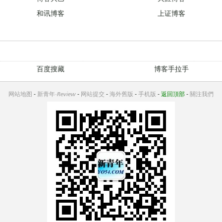
和讯博客
上证博客
百度搜藏
博客手拉手
网站地图
-
新青年·Review
-
网站提交
-
海外舊版
-
手机版
-
返回頂部
-
關注我們