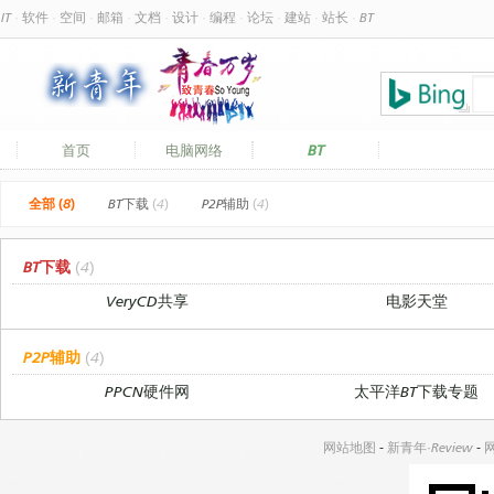
IT
·
软件
·
空间
·
邮箱
·
文档
·
设计
·
编程
·
论坛
·
建站
·
站长
·
BT
BT
首页
电脑网络
全部 (8)
BT下载
(4)
P2P辅助
(4)
BT下载
(4)
VeryCD共享
电影天堂
P2P辅助
(4)
PPCN硬件网
太平洋BT下载专题
网站地图
-
新青年·Review
-