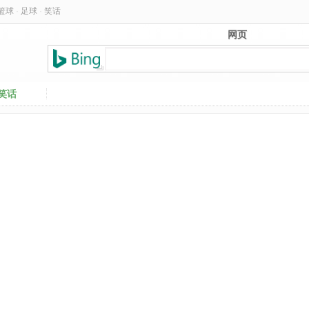
篮球
·
足球
·
笑话
网页
网页
笑话