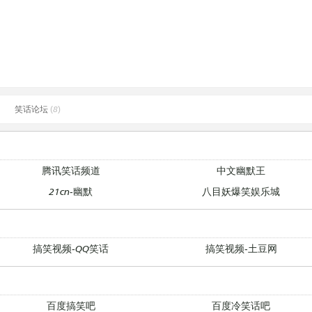
笑话论坛
(8)
腾讯笑话频道
中文幽默王
21cn-幽默
八目妖爆笑娱乐城
搞笑视频-QQ笑话
搞笑视频-土豆网
百度搞笑吧
百度冷笑话吧