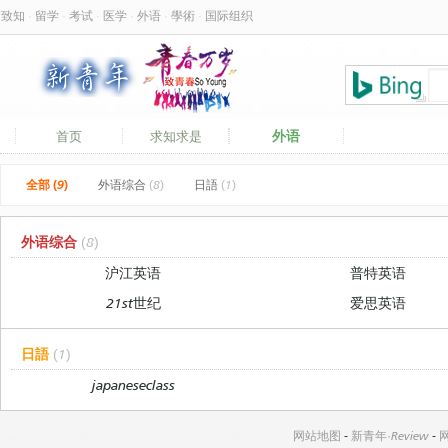
致知
·
留学
·
考试
·
医学
·
外语
·
學術
·
国际组织
外语
首页
求知求是
全部 (9)
外语综合
(8)
日語
(1)
外语综合
(8)
沪江英语
普特英语
21st世纪
爱思英语
日語
(1)
japaneseclass
网站地图
-
新青年·Review
-