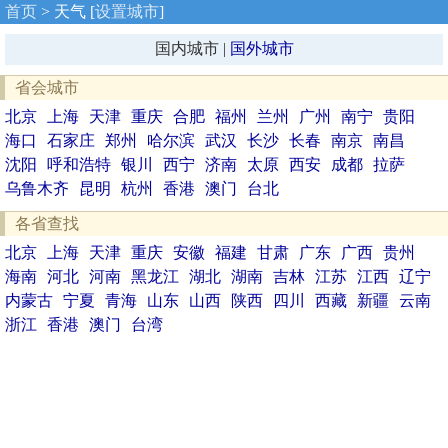
首页
> 天气 [
设置城市
]
国内城市 |
国外城市
省会城市
北京
上海
天津
重庆
合肥
福州
兰州
广州
南宁
贵阳
海口
石家庄
郑州
哈尔滨
武汉
长沙
长春
南京
南昌
沈阳
呼和浩特
银川
西宁
济南
太原
西安
成都
拉萨
乌鲁木齐
昆明
杭州
香港
澳门
台北
各省查找
北京
上海
天津
重庆
安徽
福建
甘肃
广东
广西
贵州
海南
河北
河南
黑龙江
湖北
湖南
吉林
江苏
江西
辽宁
内蒙古
宁夏
青海
山东
山西
陕西
四川
西藏
新疆
云南
浙江
香港
澳门
台湾