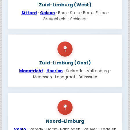
Zuid-Limburg (West)
Sittard
·
Geleen
· Born · Stein · Beek · Elsloo ·
Grevenbicht · Schinnen
Zuid-Limburg (Oost)
Maastricht
·
Heerlen
· Kerkrade · Valkenburg ·
Meerssen · Landgraaf · Brunssum
Noord-Limburg
Venlo
· Venray · Horst · Panningen · Reuver · Tegelen