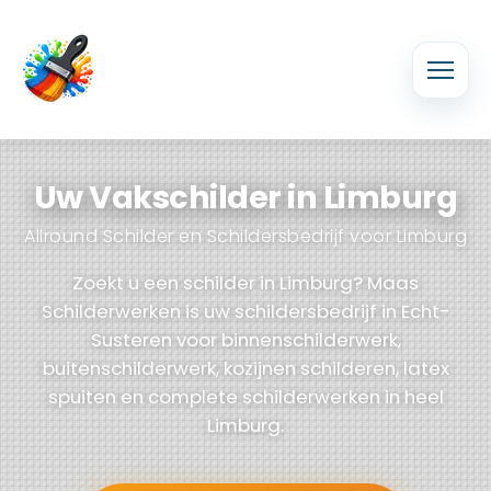
Uw Vakschilder in Limburg
Allround Schilder en Schildersbedrijf voor Limburg
Zoekt u een schilder in Limburg? Maas
Schilderwerken is uw schildersbedrijf in Echt-
Susteren voor binnenschilderwerk,
buitenschilderwerk, kozijnen schilderen, latex
spuiten en complete schilderwerken in heel
Limburg.