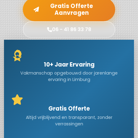
Gratis Offerte
Aanvragen
06 - 41 86 33 78
10+ Jaar Ervaring
Vakmanschap opgebouwd door jarenlange
ervaring in Limburg
Gratis Offerte
Altijd vrijblijvend en transparant, zonder
verrassingen