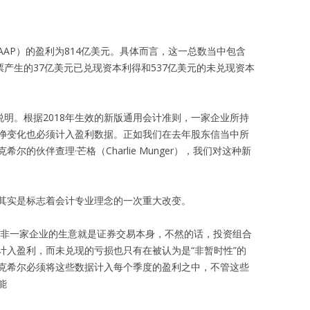
AAP）的盈利为814亿美元。具体而言，这一总数当中包含
票产生的37亿美元已兑现资本利得和537亿美元的未兑现资本
说明。根据2018年生效的新版通用会计准则，一家企业所持
净变化也必须计入盈利数据。正如我们在去年股东信当中所
的伙伴查理·芒格（Charlie Munger），我们对这种新
其实是标志着会计专业理念的一次重大改变。
，除非一家企业的生意就是证券交易本身，不然的话，投资组合
计入盈利，而未兑现的亏损也只有在被认为是“非暂时性”的
克希尔必须将这些数据计入每个季度的盈利之中，不管这些
能