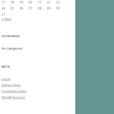
17
18
19
20
21
22
23
24
25
26
27
28
29
30
31
« Nov
CATEGORIES
No categories
META
Log in
Entries feed
Comments feed
WordPress.org