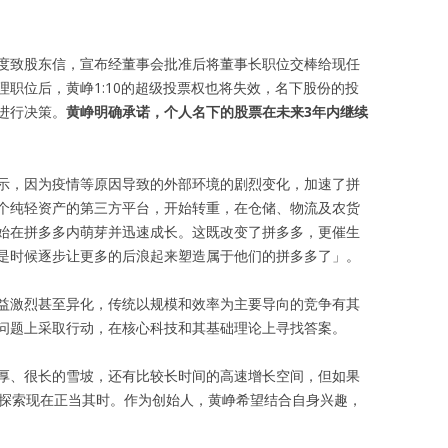
1年度致股东信，宣布经董事会批准后将董事长职位交棒给现任
理职位后，黄峥1:10的超级投票权也将失效，名下股份的投
进行决策。
黄峥明确承诺，个人名下的股票在未来3年内继续
示，因为疫情等原因导致的外部环境的剧烈变化，加速了拼
个纯轻资产的第三方平台，开始转重，在仓储、物流及农货
始在拼多多内萌芽并迅速成长。这既改变了拼多多，更催生
是时候逐步让更多的后浪起来塑造属于他们的拼多多了」。
益激烈甚至异化，传统以规模和效率为主要导向的竞争有其
问题上采取行动，在核心科技和其基础理论上寻找答案。
厚、很长的雪坡，还有比较长时间的高速增长空间，但如果
些探索现在正当其时。作为创始人，黄峥希望结合自身兴趣，