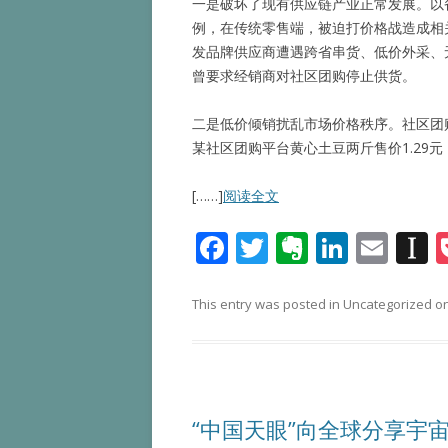
一是破坏了现有供应链产业正常发展。以
例，在传统零售端，被迫打价格战造成相
发品牌供应商遭遇跨省串货、低价外采、
曾要求经销商对社区团购停止供货。
二是低价倾销扰乱市场价格秩序。社区团
某社区团购平台黄心土豆两斤售价1.29元
[……]
阅读全文
F
T
E
Li
E
I
ac
w
v
n
m
s
e
itt
er
k
ai
a
This entry was posted in Uncategorized o
b
er
n
e
l
p
o
ot
dI
a
o
e
n
p
“中国天眼”向全球分享宇
k
e