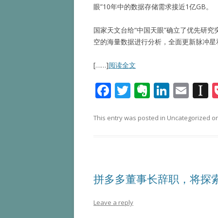
眼”10年中的数据存储需求接近1亿GB。
国家天文台给“中国天眼”确立了优先研
空的海量数据进行分析，全面更新脉冲星
[……]
阅读全文
F
T
E
Li
E
I
ac
w
v
n
m
s
e
itt
er
k
ai
a
This entry was posted in Uncategorized o
b
er
n
e
l
p
o
ot
dI
a
o
e
n
p
拼多多董事长辞职，将探
k
e
Leave a reply