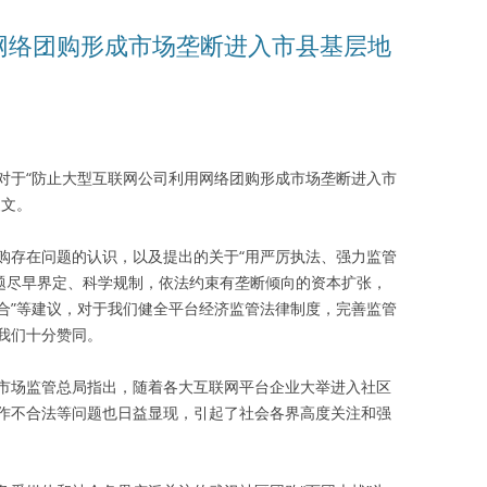
网络团购形成市场垄断进入市县基层地
对于“防止大型互联网公司利用网络团购形成市场垄断进入市
复文。
购存在问题的认识，以及提出的关于“用严厉执法、强力监管
问题尽早界定、科学规制，依法约束有垄断倾向的资本扩张，
合”等建议，对于我们健全平台经济监管法律制度，完善监管
我们十分赞同。
市场监管总局指出，随着各大互联网平台企业大举进入社区
作不合法等问题也日益显现，引起了社会各界高度关注和强