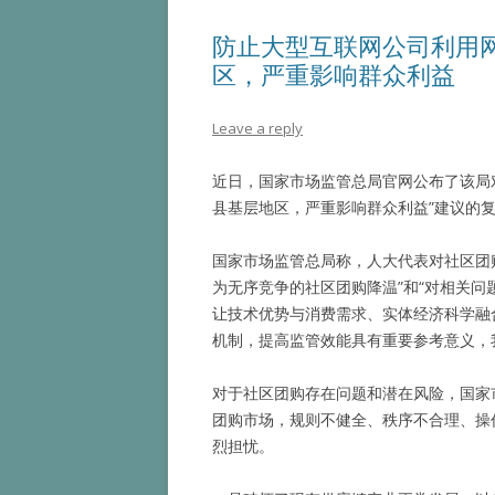
防止大型互联网公司利用
区，严重影响群众利益
Leave a reply
近日，国家市场监管总局官网公布了该局
县基层地区，严重影响群众利益”建议的
国家市场监管总局称，人大代表对社区团
为无序竞争的社区团购降温”和“对相关
让技术优势与消费需求、实体经济科学融
机制，提高监管效能具有重要参考意义，
对于社区团购存在问题和潜在风险，国家
团购市场，规则不健全、秩序不合理、操
烈担忧。